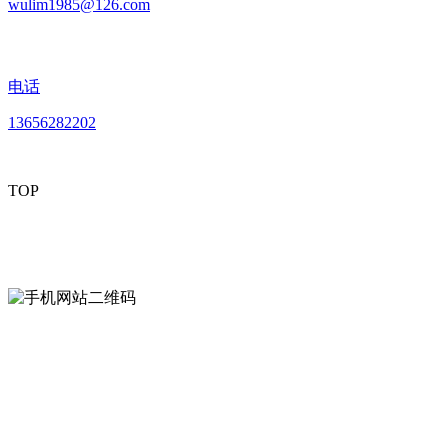
wulim1985@126.com
电话
13656282202
TOP
mobiles website QR code
手机网站二维码
Contact us
联系方式
南通好色先生tv安装包安装描述文件贸易