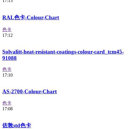
17:13
RAL色卡-Colour-Chart
色卡
17:12
Solvalitt-heat-resistant-coatings-colour-card_tcm45-
91088
色卡
17:10
AS-2700-Colour-Chart
色卡
17:08
佐敦std色卡