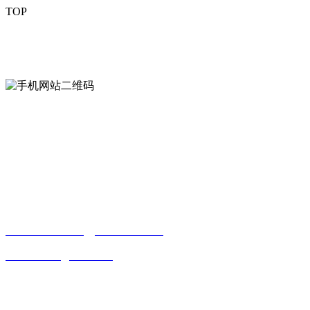
TOP
mobiles website QR code
手机网站二维码
Contact us
联系方式
南通好色先生tv安装包安装描述文件贸易
有限公司
0513-86150020
13656282202
（吴先生）
wulim1985@126.com
江苏省南通市平潮镇振兴路2号-44
Online message