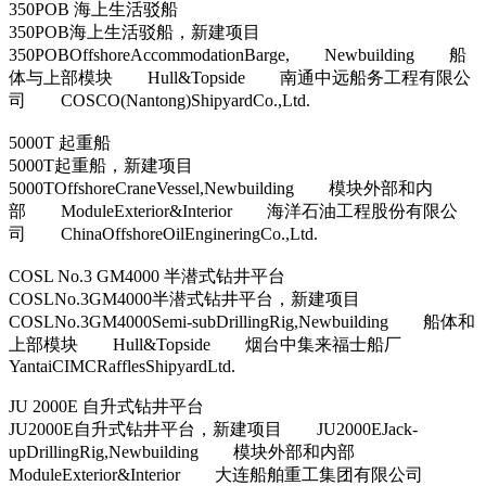
350POB 海上生活驳船
350POB海上生活驳船，新建项目
350POBOffshoreAccommodationBarge, Newbuilding 船
体与上部模块 Hull&Topside 南通中远船务工程有限公
司 COSCO(Nantong)ShipyardCo.,Ltd.
5000T 起重船
5000T起重船，新建项目
5000TOffshoreCraneVessel,Newbuilding 模块外部和内
部 ModuleExterior&Interior 海洋石油工程股份有限公
司 ChinaOffshoreOilEngineringCo.,Ltd.
COSL No.3 GM4000 半潜式钻井平台
COSLNo.3GM4000半潜式钻井平台，新建项目
COSLNo.3GM4000Semi-subDrillingRig,Newbuilding 船体和
上部模块 Hull&Topside 烟台中集来福士船厂
YantaiCIMCRafflesShipyardLtd.
JU 2000E 自升式钻井平台
JU2000E自升式钻井平台，新建项目 JU2000EJack-
upDrillingRig,Newbuilding 模块外部和内部
ModuleExterior&Interior 大连船舶重工集团有限公司