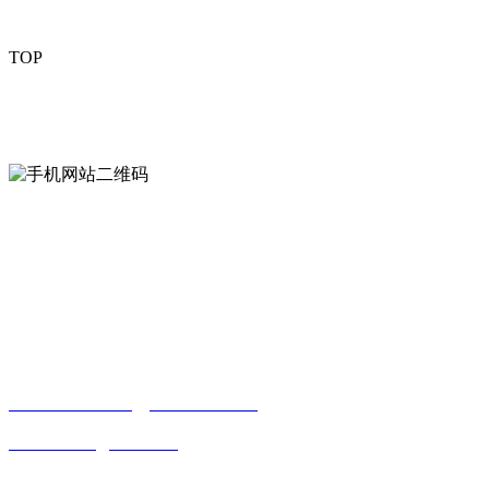
TOP
mobiles website QR code
手机网站二维码
Contact us
联系方式
南通好色先生tv安装包安装描述文件贸易
有限公司
0513-86150020
13656282202
（吴先生）
wulim1985@126.com
江苏省南通市平潮镇振兴路2号-44