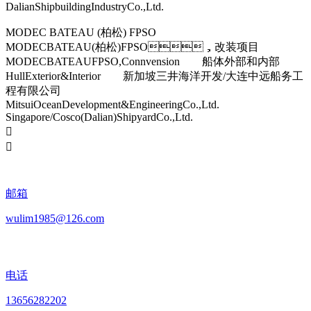
DalianShipbuildingIndustryCo.,Ltd.
MODEC BATEAU (柏松) FPSO
MODECBATEAU(柏松)FPSO，改装项目
MODECBATEAUFPSO,Connvension 船体外部和内部
HullExterior&Interior 新加坡三井海洋开发/大连中远船务工
程有限公司
MitsuiOceanDevelopment&EngineeringCo.,Ltd.
Singapore/Cosco(Dalian)ShipyardCo.,Ltd.


邮箱
wulim1985@126.com
电话
13656282202