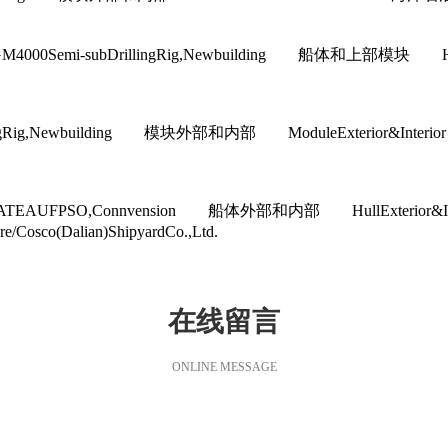
M4000Semi-subDrillingRig,Newbuilding 船体和
illingRig,Newbuilding 模块外部和内部 ModuleExteri
EAUFPSO,Connvension 船体外部和内部 HullExter
osco(Dalian)ShipyardCo.,Ltd.
在线留言
ONLINE MESSAGE