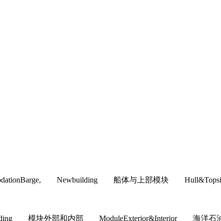
commodationBarge, Newbuilding 船体与上部模块 H
building 模块外部和内部 ModuleExterior&Interior 海洋石油工