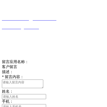
有限公司
0513-86150020
13656282202
（吴先生）
wulim1985@126.com
江苏省南通市平潮镇振兴路2号-44
Online message
在线留言
留言应用名称：
客户留言
描述：
*
留言内容：
姓名：
手机：