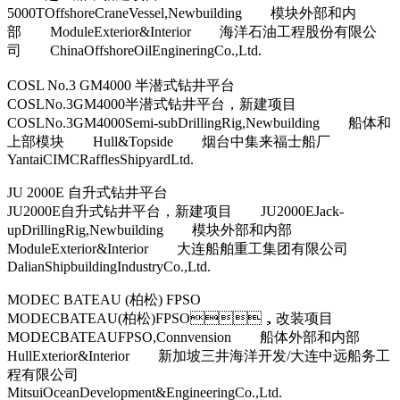
5000TOffshoreCraneVessel,Newbuilding 模块外部和内
部 ModuleExterior&Interior 海洋石油工程股份有限公
司 ChinaOffshoreOilEngineringCo.,Ltd.
COSL No.3 GM4000 半潜式钻井平台
COSLNo.3GM4000半潜式钻井平台，新建项目
COSLNo.3GM4000Semi-subDrillingRig,Newbuilding 船体和
上部模块 Hull&Topside 烟台中集来福士船厂
YantaiCIMCRafflesShipyardLtd.
JU 2000E 自升式钻井平台
JU2000E自升式钻井平台，新建项目 JU2000EJack-
upDrillingRig,Newbuilding 模块外部和内部
ModuleExterior&Interior 大连船舶重工集团有限公司
DalianShipbuildingIndustryCo.,Ltd.
MODEC BATEAU (柏松) FPSO
MODECBATEAU(柏松)FPSO，改装项目
MODECBATEAUFPSO,Connvension 船体外部和内部
HullExterior&Interior 新加坡三井海洋开发/大连中远船务工
程有限公司
MitsuiOceanDevelopment&EngineeringCo.,Ltd.