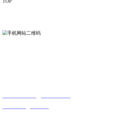
TOP
mobiles website QR code
手机网站二维码
Contact us
联系方式
南通好色先生tv安装包安装描述文件贸易
有限公司
0513-86150020
13656282202
（吴先生）
wulim1985@126.com
江苏省南通市平潮镇振兴路2号-44
Online message