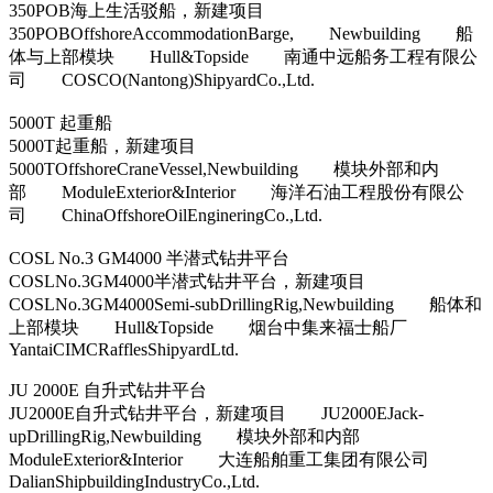
350POB海上生活驳船，新建项目
350POBOffshoreAccommodationBarge, Newbuilding 船
体与上部模块 Hull&Topside 南通中远船务工程有限公
司 COSCO(Nantong)ShipyardCo.,Ltd.
5000T 起重船
5000T起重船，新建项目
5000TOffshoreCraneVessel,Newbuilding 模块外部和内
部 ModuleExterior&Interior 海洋石油工程股份有限公
司 ChinaOffshoreOilEngineringCo.,Ltd.
COSL No.3 GM4000 半潜式钻井平台
COSLNo.3GM4000半潜式钻井平台，新建项目
COSLNo.3GM4000Semi-subDrillingRig,Newbuilding 船体和
上部模块 Hull&Topside 烟台中集来福士船厂
YantaiCIMCRafflesShipyardLtd.
JU 2000E 自升式钻井平台
JU2000E自升式钻井平台，新建项目 JU2000EJack-
upDrillingRig,Newbuilding 模块外部和内部
ModuleExterior&Interior 大连船舶重工集团有限公司
DalianShipbuildingIndustryCo.,Ltd.