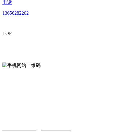
电话
13656282202
TOP
mobiles website QR code
手机网站二维码
Contact us
联系方式
南通好色先生tv安装包安装描述文件贸易
有限公司
0513-86150020
13656282202
（吴先生）