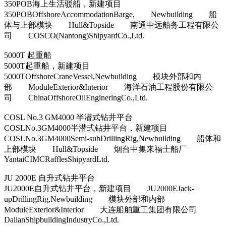
350POB海上生活驳船，新建项目
350POBOffshoreAccommodationBarge, Newbuilding 船
体与上部模块 Hull&Topside 南通中远船务工程有限公
司 COSCO(Nantong)ShipyardCo.,Ltd.
5000T 起重船
5000T起重船，新建项目
5000TOffshoreCraneVessel,Newbuilding 模块外部和内
部 ModuleExterior&Interior 海洋石油工程股份有限公
司 ChinaOffshoreOilEngineringCo.,Ltd.
COSL No.3 GM4000 半潜式钻井平台
COSLNo.3GM4000半潜式钻井平台，新建项目
COSLNo.3GM4000Semi-subDrillingRig,Newbuilding 船体和
上部模块 Hull&Topside 烟台中集来福士船厂
YantaiCIMCRafflesShipyardLtd.
JU 2000E 自升式钻井平台
JU2000E自升式钻井平台，新建项目 JU2000EJack-
upDrillingRig,Newbuilding 模块外部和内部
ModuleExterior&Interior 大连船舶重工集团有限公司
DalianShipbuildingIndustryCo.,Ltd.