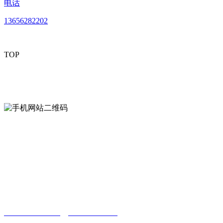
电话
13656282202
TOP
mobiles website QR code
手机网站二维码
Contact us
联系方式
南通好色先生tv安装包安装描述文件贸易
有限公司
0513-86150020
13656282202
（吴先生）