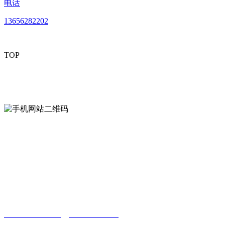
电话
13656282202
TOP
mobiles website QR code
手机网站二维码
Contact us
联系方式
南通好色先生tv安装包安装描述文件贸易
有限公司
0513-86150020
13656282202
（吴先生）