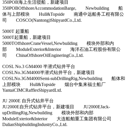
350POB海上生活驳船，新建项目
350POBOffshoreAccommodationBarge, Newbuilding 船
体与上部模块 Hull&Topside 南通中远船务工程有限公
司 COSCO(Nantong)ShipyardCo.,Ltd.
5000T 起重船
5000T起重船，新建项目
5000TOffshoreCraneVessel,Newbuilding 模块外部和内
部 ModuleExterior&Interior 海洋石油工程股份有限公
司 ChinaOffshoreOilEngineringCo.,Ltd.
COSL No.3 GM4000 半潜式钻井平台
COSLNo.3GM4000半潜式钻井平台，新建项目
COSLNo.3GM4000Semi-subDrillingRig,Newbuilding 船体和
上部模块 Hull&Topside 烟台中集来福士船厂
YantaiCIMCRafflesShipyardLtd.
JU 2000E 自升式钻井平台
JU2000E自升式钻井平台，新建项目 JU2000EJack-
upDrillingRig,Newbuilding 模块外部和内部
ModuleExterior&Interior 大连船舶重工集团有限公司
DalianShipbuildingIndustryCo.,Ltd.