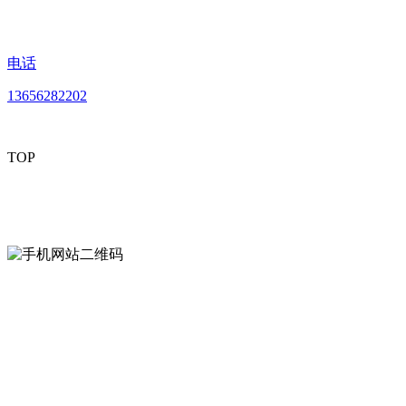
电话
13656282202
TOP
mobiles website QR code
手机网站二维码
Contact us
联系方式
南通好色先生tv安装包安装描述文件贸易
有限公司