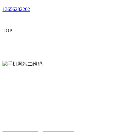
13656282202
TOP
mobiles website QR code
手机网站二维码
Contact us
联系方式
南通好色先生tv安装包安装描述文件贸易
有限公司
0513-86150020
13656282202
（吴先生）