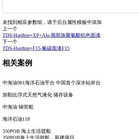
未找到相应参数组，请于后台属性模板中添加
上一个
TDS-Hardtop+XP+Alu-脂肪族聚氨酯铝色面漆
下一个
TDS-Hardtop+F15-氟碳面漆F15
相关案例
中海油981海洋石油平台 中国首个深水钻井台
加勒比浮式天然气液化 储存设备
中海油 铺管船
海洋石油118
350POB 海上生活驳船
350POB海上生活驳船，新建项目