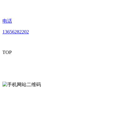
电话
13656282202
TOP
mobiles website QR code
手机网站二维码
Contact us
联系方式
南通好色先生tv安装包安装描述文件贸易
有限公司