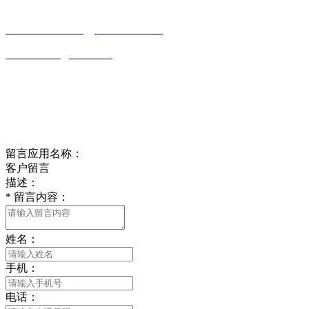
0513-86150020
13656282202
（吴先生）
wulim1985@126.com
江苏省南通市平潮镇振兴路2号-44
Online message
在线留言
留言应用名称：
客户留言
描述：
*
留言内容：
姓名：
手机：
电话：