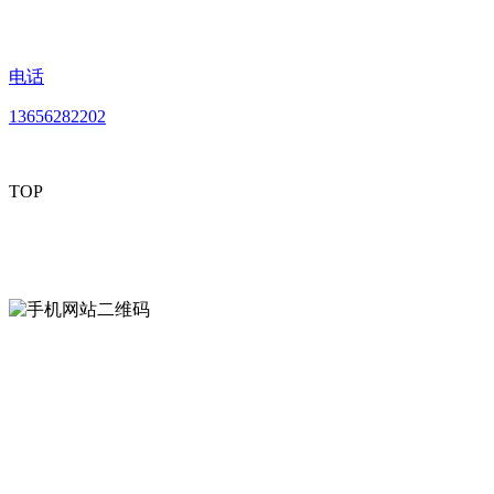
电话
13656282202
TOP
mobiles website QR code
手机网站二维码
Contact us
联系方式
南通好色先生tv安装包安装描述文件贸易
有限公司