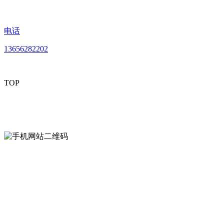
电话
13656282202
TOP
mobiles website QR code
手机网站二维码
Contact us
联系方式
南通好色先生tv安装包安装描述文件贸易
有限公司