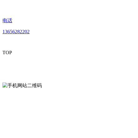
电话
13656282202
TOP
mobiles website QR code
手机网站二维码
Contact us
联系方式
南通好色先生tv安装包安装描述文件贸易
有限公司