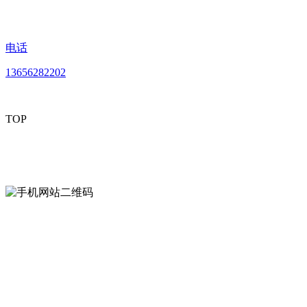
电话
13656282202
TOP
mobiles website QR code
手机网站二维码
Contact us
联系方式
南通好色先生tv安装包安装描述文件贸易
有限公司