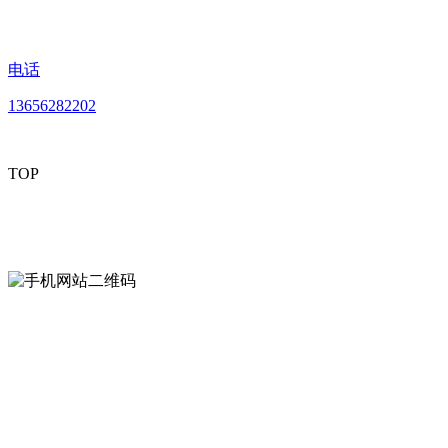
电话
13656282202
TOP
mobiles website QR code
手机网站二维码
Contact us
联系方式
南通好色先生tv安装包安装描述文件贸易
有限公司