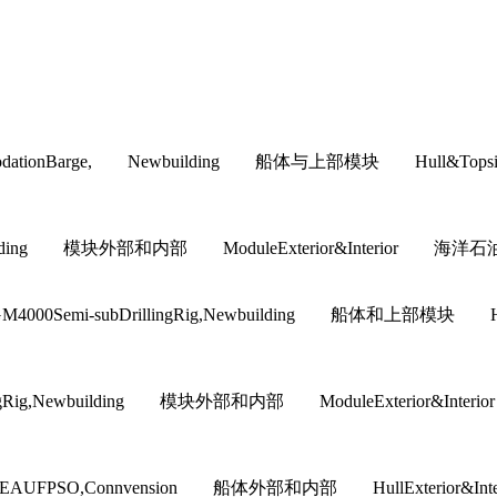
commodationBarge, Newbuilding 船体与上部模块 H
building 模块外部和内部 ModuleExterior&Interior 海洋石油工
M4000Semi-subDrillingRig,Newbuilding 船体和
illingRig,Newbuilding 模块外部和内部 ModuleExteri
EAUFPSO,Connvension 船体外部和内部 HullExter